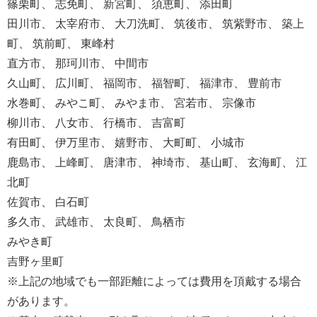
篠栗町、 志免町、 新宮町、 須恵町、 添田町
田川市、 太宰府市、 大刀洗町、 筑後市、 筑紫野市、 築上
町、 筑前町、 東峰村
直方市、 那珂川市、 中間市
久山町、 広川町、 福岡市、 福智町、 福津市、 豊前市
水巻町、 みやこ町、 みやま市、 宮若市、 宗像市
柳川市、 八女市、 行橋市、 吉富町
有田町、 伊万里市、 嬉野市、 大町町、 小城市
鹿島市、 上峰町、 唐津市、 神埼市、 基山町、 玄海町、 江
北町
佐賀市、 白石町
多久市、 武雄市、 太良町、 鳥栖市
みやき町
吉野ヶ里町
※上記の地域でも一部距離によっては費用を頂戴する場合
があります。