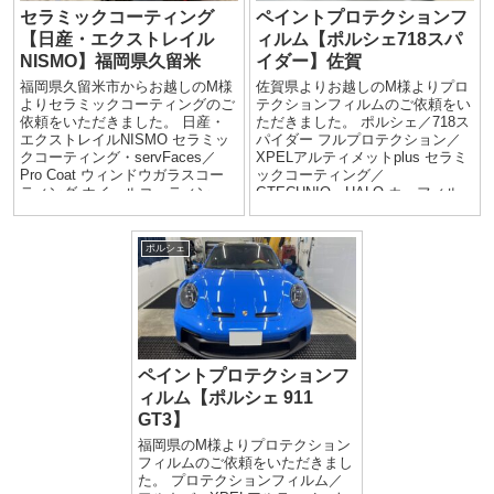
セラミックコーティング
ペイントプロテクションフ
【日産・エクストレイル
ィルム【ポルシェ718スパ
NISMO】福岡県久留米
イダー】佐賀
福岡県久留米市からお越しのM様
佐賀県よりお越しのM様よりプロ
よりセラミックコーティングのご
テクションフィルムのご依頼をい
依頼をいただきました。 日産・
ただきました。 ポルシェ／718ス
エクストレイルNISMO セラミッ
パイダー フルプロテクション／
クコーティング・servFaces／
XPELアルティメットplus セラミ
Pro Coat ウィンドウガラスコー
ックコーティング／
ティング ホイールコーティン
GTECHNIQ・HALO カーフィル
グ...
ム／フロン...
ポルシェ
ペイントプロテクションフ
ィルム【ポルシェ 911
GT3】
福岡県のM様よりプロテクション
フィルムのご依頼をいただきまし
た。 プロテクションフィルム／