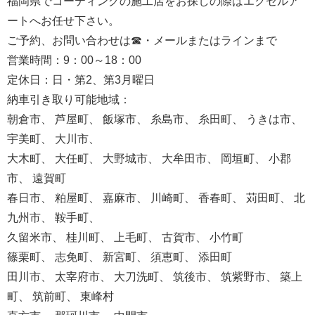
福岡県でコーティングの施工店をお探しの際はエクセルア
ートへお任せ下さい。
ご予約、お問い合わせは☎・メールまたはラインまで
営業時間：9：00～18：00
定休日：日・第2、第3月曜日
納車引き取り可能地域：
朝倉市、 芦屋町、 飯塚市、 糸島市、 糸田町、 うきは市、
宇美町、 大川市、
大木町、 大任町、 大野城市、 大牟田市、 岡垣町、 小郡
市、 遠賀町
春日市、 粕屋町、 嘉麻市、 川崎町、 香春町、 苅田町、 北
九州市、 鞍手町、
久留米市、 桂川町、 上毛町、 古賀市、 小竹町
篠栗町、 志免町、 新宮町、 須恵町、 添田町
田川市、 太宰府市、 大刀洗町、 筑後市、 筑紫野市、 築上
町、 筑前町、 東峰村