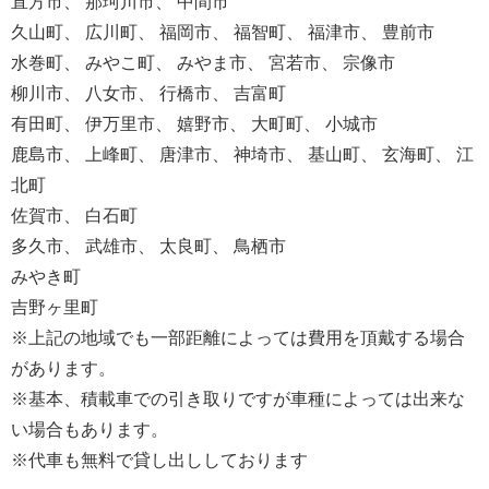
直方市、 那珂川市、 中間市
久山町、 広川町、 福岡市、 福智町、 福津市、 豊前市
水巻町、 みやこ町、 みやま市、 宮若市、 宗像市
柳川市、 八女市、 行橋市、 吉富町
有田町、 伊万里市、 嬉野市、 大町町、 小城市
鹿島市、 上峰町、 唐津市、 神埼市、 基山町、 玄海町、 江
北町
佐賀市、 白石町
多久市、 武雄市、 太良町、 鳥栖市
みやき町
吉野ヶ里町
※上記の地域でも一部距離によっては費用を頂戴する場合
があります。
※基本、積載車での引き取りですが車種によっては出来な
い場合もあります。
※代車も無料で貸し出ししております