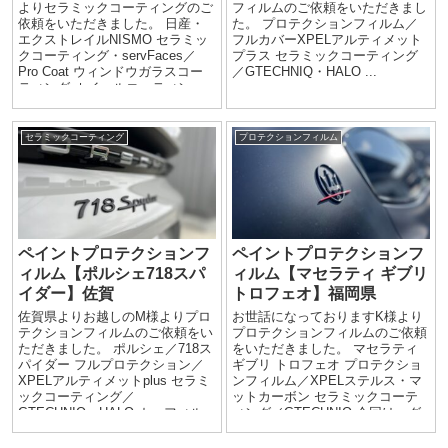
よりセラミックコーティングのご
フィルムのご依頼をいただきまし
依頼をいただきました。 日産・
た。 プロテクションフィルム／
エクストレイルNISMO セラミッ
フルカバーXPELアルティメット
クコーティング・servFaces／
プラス セラミックコーティング
Pro Coat ウィンドウガラスコー
／GTECHNIQ・HALO ...
ティング ホイールコーティン
グ...
セラミックコーティング
プロテクションフィルム
ペイントプロテクションフ
ペイントプロテクションフ
ィルム【ポルシェ718スパ
ィルム【マセラティ ギブリ
イダー】佐賀
トロフェオ】福岡県
佐賀県よりお越しのM様よりプロ
お世話になっておりますK様より
テクションフィルムのご依頼をい
プロテクションフィルムのご依頼
ただきました。 ポルシェ／718ス
をいただきました。 マセラティ
パイダー フルプロテクション／
ギブリ トロフェオ プロテクショ
XPELアルティメットplus セラミ
ンフィルム／XPELステルス・マ
ックコーティング／
ットカーボン セラミックコーテ
GTECHNIQ・HALO カーフィル
ィング／GTECHNIQ 今回は、グ
ム／フロン...
ロ...