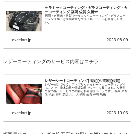
セラミックコーティング・ガラスコーティング・カ
ーコーティング 福岡 佐賀 久留米
福岡・久留米・佐賀でセラミックコーティング・ガラスコー
ティング施工は実績豊富なエクセルアートへお任せくださ
い。
excelart.jp
2023.08.09
レザーコーティングのサービス内容はコチラ
レザーシートコーティング[福岡][久留米][佐賀]
レザーだけでなく、ファブリックなシートもコーティングす
ることで、撥水効果や保護効果でシートを長くきれいな状態
で保つ施工サービスの内容と料金紹介ページです。 福岡 久留
米 八女 柳川 筑後 大川 大牟田 佐賀 神埼 鳥栖
excelart.jp
2023.10.06