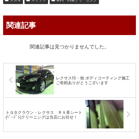
スズキ
スイフト
車内・内装クリーニング
関連記事
関連記事は見つかりませんでした。
レクサスIS・他 ボディコーティング施工
ご依頼ありがとうございます
トヨタクラウン・レクサス ＲＸ革シート
(ﾍﾞｰｼﾞｭ)クリーニングは当店にお任せ！