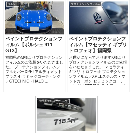
ポルシェ
プロテクションフィルム
ペイントプロテクションフ
ペイントプロテクションフ
ィルム【ポルシェ 911
ィルム【マセラティ ギブリ
GT3】
トロフェオ】福岡県
福岡県のM様よりプロテクション
お世話になっておりますK様より
フィルムのご依頼をいただきまし
プロテクションフィルムのご依頼
た。 プロテクションフィルム／
をいただきました。 マセラティ
フルカバーXPELアルティメット
ギブリ トロフェオ プロテクショ
プラス セラミックコーティング
ンフィルム／XPELステルス・マ
／GTECHNIQ・HALO ...
ットカーボン セラミックコーテ
ィング／GTECHNIQ 今回は、グ
ロ...
セラミックコーティング