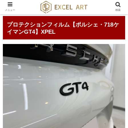
メニュー
検索
プロテクションフィルム【ポルシェ・718ケ
イマンGT4】XPEL