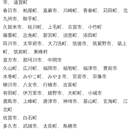
市、 遠賀町
春日市、 粕屋町、 嘉麻市、 川崎町、 香春町、 苅田町、 北
九州市、 鞍手町、
久留米市、 桂川町、 上毛町、 古賀市、 小竹町
篠栗町、 志免町、 新宮町、 須恵町、 添田町
田川市、 太宰府市、 大刀洗町、 筑後市、 筑紫野市、 築上
町、 筑前町、 東峰村
直方市、 那珂川市、 中間市
久山町、 広川町、 福岡市、 福智町、 福津市、 豊前市
水巻町、 みやこ町、 みやま市、 宮若市、 宗像市
柳川市、 八女市、 行橋市、 吉富町
有田町、 伊万里市、 嬉野市、 大町町、 小城市
鹿島市、 上峰町、 唐津市、 神埼市、 基山町、 玄海町、 江
北町
佐賀市、 白石町
多久市、 武雄市、 太良町、 鳥栖市