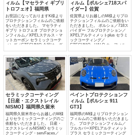
ィルム【マセラティ ギブリ
ィルム【ポルシェ718スパ
トロフェオ】福岡県
イダー】佐賀
お世話になっておりますK様より
佐賀県よりお越しのM様よりプロ
プロテクションフィルムのご依頼
テクションフィルムのご依頼をい
をいただきました。 マセラティ
ただきました。 ポルシェ／718ス
ギブリ トロフェオ プロテクショ
パイダー フルプロテクション／
ンフィルム／XPELステルス・マ
XPELアルティメットplus セラミ
ットカーボン セラミックコーテ
ックコーティング／
ィング／GTECHNIQ 今回は、グ
GTECHNIQ・HALO カーフィル
ロ...
ム／フロン...
日産
911GT3
セラミックコーティング
ペイントプロテクションフ
【日産・エクストレイル
ィルム【ポルシェ 911
NISMO】福岡県久留米
GT3】
福岡県久留米市からお越しのM様
福岡県のM様よりプロテクション
よりセラミックコーティングのご
フィルムのご依頼をいただきまし
依頼をいただきました。 日産・
た。 プロテクションフィルム／
エクストレイルNISMO セラミッ
フルカバーXPELアルティメット
クコーティング・servFaces／
プラス セラミックコーティング