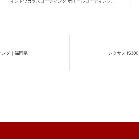
ィンドウガラスコーティング ホイールコーティング...
ィング｜福岡県
レクサス IS3
service menu